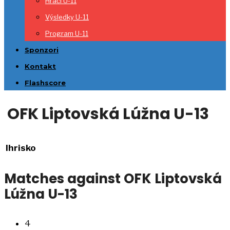
Hráči U-11
Výsledky U-11
Program U-11
Sponzori
Kontakt
Flashscore
OFK Liptovská Lúžna U-13
Ihrisko
Matches against OFK Liptovská
Lúžna U-13
4