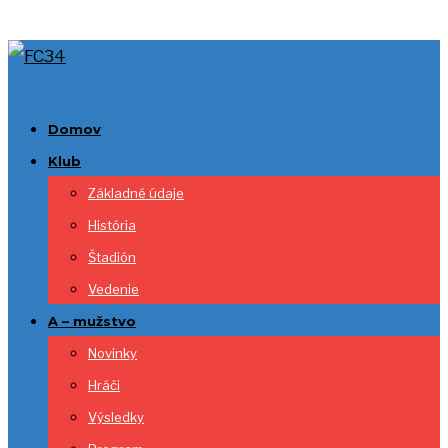
Domov
Klub
Základné údaje
História
Štadión
Vedenie
A – mužstvo
Novinky
Hráči
Výsledky