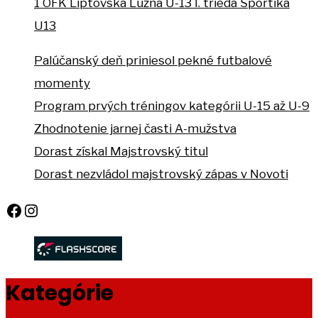
1
OFK Liptovská Lúžna U-13
I. trieda Sportika
U13
Palúčanský deň priniesol pekné futbalové
momenty
Program prvých tréningov kategórii U-15 až U-9
Zhodnotenie jarnej časti A-mužstva
Dorast získal Majstrovský titul
Dorast nezvládol majstrovský zápas v Novoti
Facebook
Instagram
Kategórie