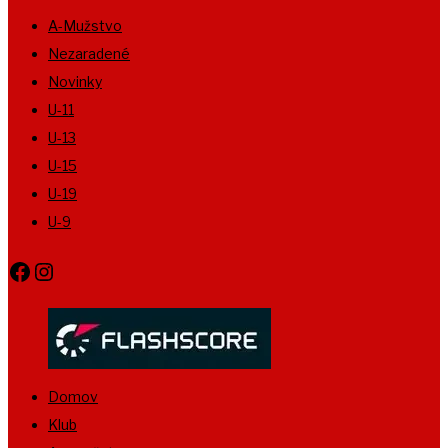
A-Mužstvo
Nezaradené
Novinky
U-11
U-13
U-15
U-19
U-9
Facebook
Instagram
Domov
Klub