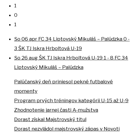
1
0
1
So 06 apr
FC 34 Liptovský Mikuláš – Palúdzka
0 -
3
ŠK TJ Iskra Hrboltová U-19
So 26 aug
ŠK TJ Iskra Hrboltová U-19
1 - 8
FC 34
Liptovský Mikuláš – Palúdzka
Palúčanský deň priniesol pekné futbalové
momenty
Program prvých tréningov kategórii U-15 až U-9
Zhodnotenie jarnej časti A-mužstva
Dorast získal Majstrovský titul
Dorast nezvládol majstrovský zápas v Novoti