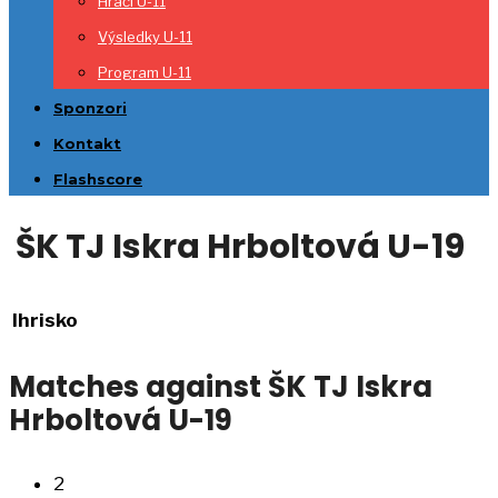
Hráči U-11
Výsledky U-11
Program U-11
Sponzori
Kontakt
Flashscore
ŠK TJ Iskra Hrboltová U-19
Ihrisko
Matches against ŠK TJ Iskra
Hrboltová U-19
2