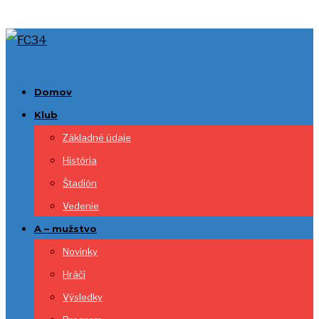
Domov
Klub
Základné údaje
História
Štadión
Vedenie
A – mužstvo
Novinky
Hráči
Výsledky