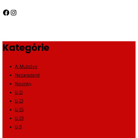
Facebook
Instagram
Kategórie
A-Mužstvo
Nezaradené
Novinky
U-11
U-13
U-15
U-19
U-9