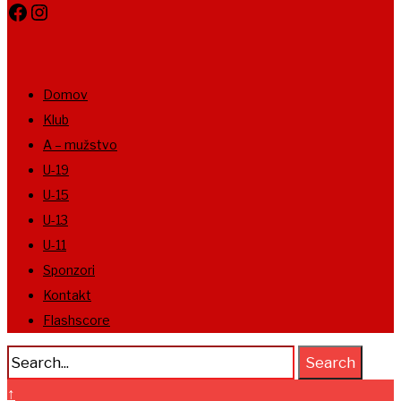
Facebook
Instagram
Domov
Klub
A – mužstvo
U-19
U-15
U-13
U-11
Sponzori
Kontakt
Flashscore
Search
↑