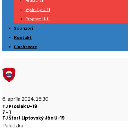
Hráči U-11
Výsledky U-11
Program U-11
Sponzori
Kontakt
Flashscore
6. apríla 2024, 15:30
TJ Prosiek U-19
7
-
1
TJ Štart Liptovský Ján U-19
Palúdzka