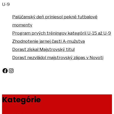
U-9
Palúčanský deň priniesol pekné futbalové
momenty
Program prvých tréningov kategórii U-15 až U-9
Zhodnotenie jarnej časti A-mužstva
Dorast získal Majstrovský titul
Dorast nezvládol majstrovský zápas v Novoti
Facebook
Instagram
Kategórie