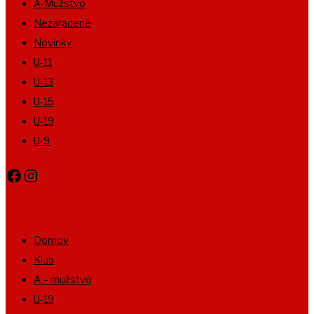
A-Mužstvo
Nezaradené
Novinky
U-11
U-13
U-15
U-19
U-9
Facebook
Instagram
Domov
Klub
A – mužstvo
U-19