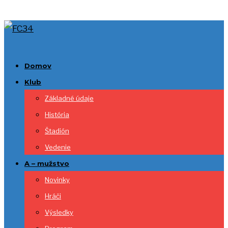
Domov
Klub
Základné údaje
História
Štadión
Vedenie
A – mužstvo
Novinky
Hráči
Výsledky