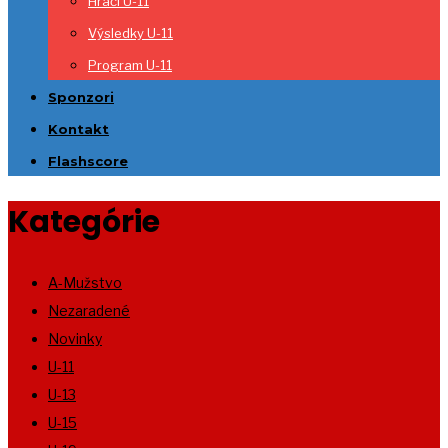
Hráči U-11
Výsledky U-11
Program U-11
Sponzori
Kontakt
Flashscore
Kategórie
A-Mužstvo
Nezaradené
Novinky
U-11
U-13
U-15