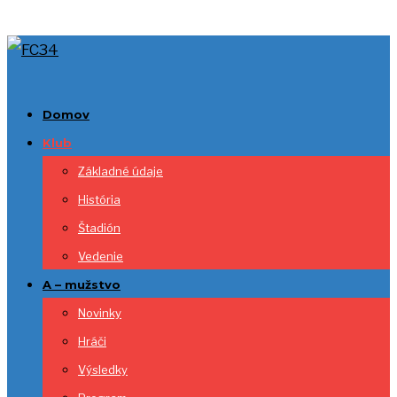
Domov
Klub
Základné údaje
História
Štadión
Vedenie
A – mužstvo
Novinky
Hráči
Výsledky