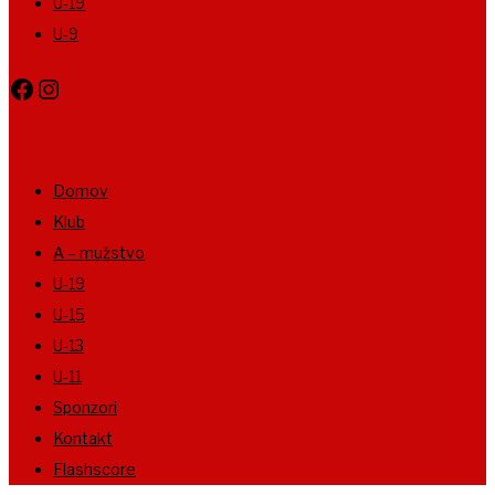
U-19
U-9
Facebook
Instagram
Domov
Klub
A – mužstvo
U-19
U-15
U-13
U-11
Sponzori
Kontakt
Flashscore