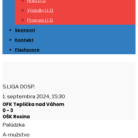
Hráči U-11
Výsledky U-11
Program U-11
Sponzori
Kontakt
Flashscore
5.LIGA DOSP.
1. septembra 2024, 15:30
OFK Teplička nad Váhom
0
-
3
OŠK Rosina
Palúdzka
A-mužstvo