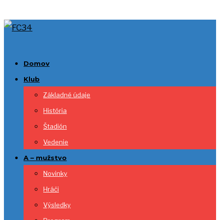
Domov
Klub
Základné údaje
História
Štadión
Vedenie
A – mužstvo
Novinky
Hráči
Výsledky