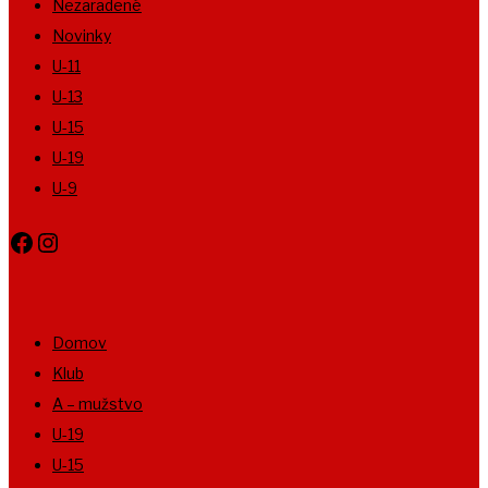
Nezaradené
Novinky
U-11
U-13
U-15
U-19
U-9
Facebook
Instagram
Domov
Klub
A – mužstvo
U-19
U-15