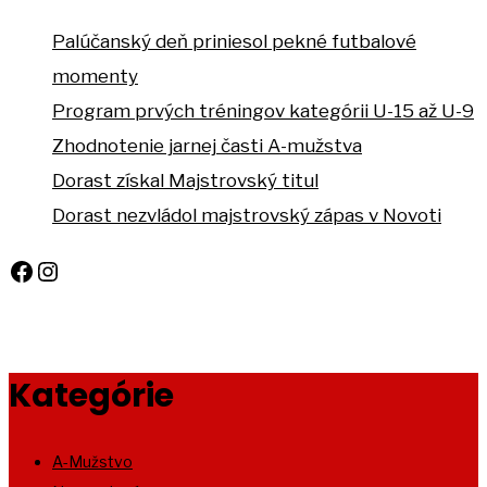
Palúčanský deň priniesol pekné futbalové
momenty
Program prvých tréningov kategórii U-15 až U-9
Zhodnotenie jarnej časti A-mužstva
Dorast získal Majstrovský titul
Dorast nezvládol majstrovský zápas v Novoti
Facebook
Instagram
Kategórie
A-Mužstvo