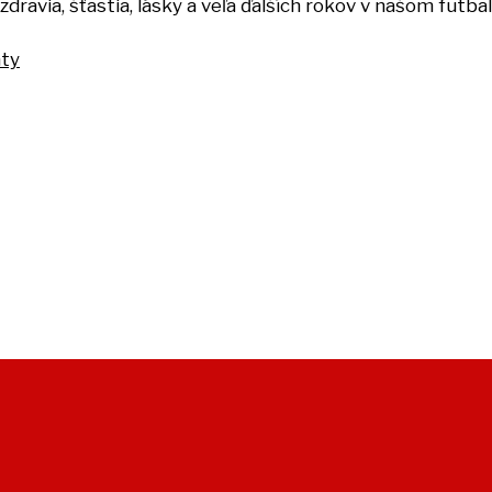
 zdravia, šťastia, lásky a veľa ďalších rokov v našom fut
nty