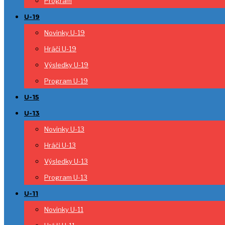
Program
U-19
Novinky U-19
Hráči U-19
Výsledky U-19
Program U-19
U-15
U-13
Novinky U-13
Hráči U-13
Výsledky U-13
Program U-13
U-11
Novinky U-11