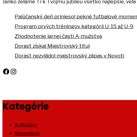
Janko želáme Ti k Tvojmu jubileu všetko najlepšie, veľa
Palúčanský deň priniesol pekné futbalové mome
Program prvých tréningov kategórii U-15 až U-9
Zhodnotenie jarnej časti A-mužstva
Dorast získal Majstrovský titul
Dorast nezvládol majstrovský zápas v Novoti
Facebook
Instagram
Kategórie
A-Mužstvo
Nezaradené