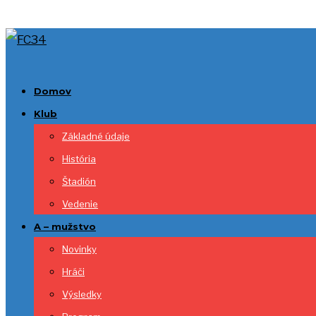
Domov
Klub
Základné údaje
História
Štadión
Vedenie
A – mužstvo
Novinky
Hráči
Výsledky