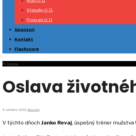
Hráči U-11
Výsledky U-11
Program U-11
Sponzori
Kontakt
Flashscore
By
tanicka
Oslava životnéh
9. októbra 2022
|
Novinky
V týchto dňoch
Janko Revaj
, úspešný tréner mužstva 