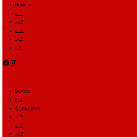
Novinky
U-11
U-13
U-15
U-19
U-9
Facebook
Instagram
Domov
Klub
A – mužstvo
U-19
U-15
U-13