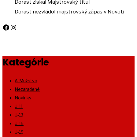
Dorast získal Majstrovský titul
Dorast nezvládol majstrovský zápas v Novoti
Facebook
Instagram
Kategórie
A-Mužstvo
Nezaradené
Novinky
U-11
U-13
U-15
U-19