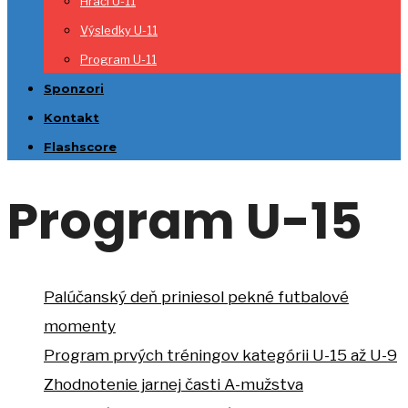
Hráči U-11
Výsledky U-11
Program U-11
Sponzori
Kontakt
Flashscore
Program U-15
Palúčanský deň priniesol pekné futbalové
momenty
Program prvých tréningov kategórii U-15 až U-9
Zhodnotenie jarnej časti A-mužstva