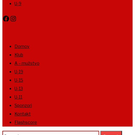
U-9
Facebook
Instagram
Domov
Klub
A – mužstvo
U-19
U-15
U-13
U-11
Sponzori
Kontakt
Flashscore