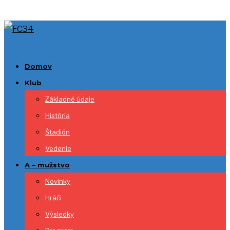
Domov
Klub
Základné údaje
História
Štadión
Vedenie
A – mužstvo
Novinky
Hráči
Výsledky