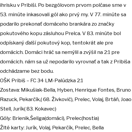
ihrisku v Pribiši. Po bezgólovom prvom polčase sme v
53. minúte inkasovali gól ako prvý my. V 77. minúte sa
podarilo prekonať domáceho brankára zo značky
pokutového kopu zásluhou Prelca. V 83. minúte bol
odpískaný ďalší pokutový kop, tentokrát ale pre
domácich. Domáci hráč sa nemýlil a zvýšil na 2:1 pre
domácich. nám sa už nepodarilo vyrovnať a tak z Pribiša
odchádzame bez bodu.
OŠK Pribiš – FC 34 LM-Palúdzka 2:1
Zostava: Mikušiak-Bella, Hyben, Henrique Fontes, Bruno
Razuck, Pekarčík,( 68. Živkovič), Prelec, Volaj, Brtáň, Joao
Stell, Jurík( 83. Kokavec)
Góly: Brienik,Šeliga(domáci), Prelec(hostia)
Žlté karty: Jurík, Volaj, Pekarčík, Prelec, Bella