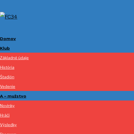
Domov
Klub
Základné údaje
História
Štadión
Vedenie
A – mužstvo
Novinky
Hráči
Výsledky