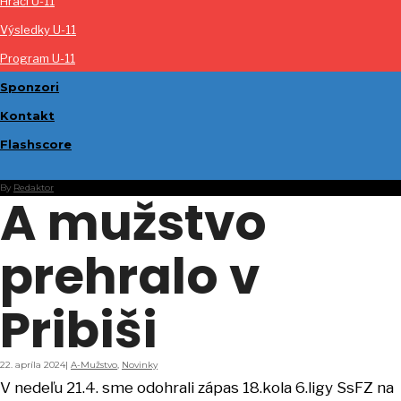
Hráči U-11
Výsledky U-11
Program U-11
Sponzori
Kontakt
Flashscore
By
Redaktor
A mužstvo
prehralo v
Pribiši
22. apríla 2024
|
A-Mužstvo
,
Novinky
V nedeľu 21.4. sme odohrali zápas 18.kola 6.ligy SsFZ na