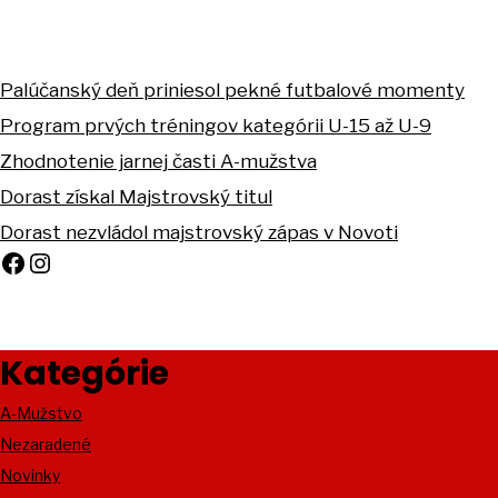
Palúčanský deň priniesol pekné futbalové momenty
Program prvých tréningov kategórii U-15 až U-9
Zhodnotenie jarnej časti A-mužstva
Dorast získal Majstrovský titul
Dorast nezvládol majstrovský zápas v Novoti
Facebook
Instagram
Kategórie
A-Mužstvo
Nezaradené
Novinky