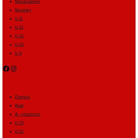
Nezaradené
Novinky
U-11
U-13
U-15
U-19
U-9
Facebook
Instagram
Domov
Klub
A – mužstvo
U-19
U-15