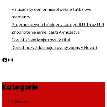
Palúčanský deň priniesol pekné futbalové
momenty
Program prvých tréningov kategórii U-15 až U-9
Zhodnotenie jarnej časti A-mužstva
Dorast získal Majstrovský titul
Dorast nezvládol majstrovský zápas v Novoti
Facebook
Instagram
Kategórie
A-Mužstvo