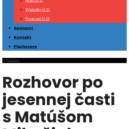
Hráči U-11
Výsledky U-11
Program U-11
Sponzori
Kontakt
Flashscore
By
Redaktor
Rozhovor po
jesennej časti
s Matúšom