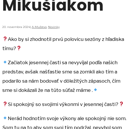
Mikušiakom
20. novembra 2024
|
A-Mužstvo
,
Novinky
Ako by si zhodnotil prvú polovicu sezóny z hľadiska
tímu?
Začiatok jesennej časti sa nevyvíjal podľa našich
predstav, avšak našťastie sme sa zomkli ako tím a
podarilo sa nám bodovať v dôležitých zápasoch, čím
sme si dokázali že na túto súťaž máme .
Si spokojný so svojimi výkonmi v jesennej časti?
Nerád hodnotím svoje výkony ale spokojný nie som.
Som tu na to aby som svoj tím podržal, nevyhol som