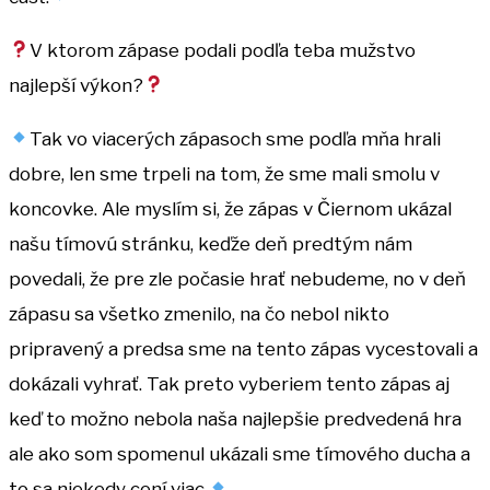
V ktorom zápase podali podľa teba mužstvo
najlepší výkon?
Tak vo viacerých zápasoch sme podľa mňa hrali
dobre, len sme trpeli na tom, že sme mali smolu v
koncovke. Ale myslím si, že zápas v Čiernom ukázal
našu tímovú stránku, keďže deň predtým nám
povedali, že pre zle počasie hrať nebudeme, no v deň
zápasu sa všetko zmenilo, na čo nebol nikto
pripravený a predsa sme na tento zápas vycestovali a
dokázali vyhrať. Tak preto vyberiem tento zápas aj
keď to možno nebola naša najlepšie predvedená hra
ale ako som spomenul ukázali sme tímového ducha a
to sa niekedy cení viac.