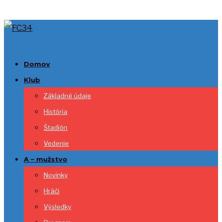
Domov
Klub
Základné údaje
História
Štadión
Vedenie
A – mužstvo
Novinky
Hráči
Výsledky