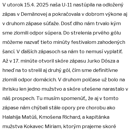
V utorok 15.4. 2025 naša U-11 nastúpila na odložený
zápas v Demänovej a pokračovala v dobrom výkone aj
v druhom zápase súťaže. Dosť dlho nám trvalo kým
sme zlomili odpor súpera. Do strelenia prvého gólu
môžeme nazvať tieto minúty festivalom zahodených
šancí. V ďalších zápasoch sa nám to nemusí vyplatiť.
Až v 17. minúte otvoril skóre zápasu Jurko Dósza a
hneď na to strelil aj druhý gól, čím sme definitívne
zlomili odpor domácich. V druhom polčase už bolo na
ihrisku len jedno mužstvo a skóre utešene narastalo v
náš prospech. Tu musím spomenúť,, že aj v tomto
zápase nám chýbali stále opory pre chorobu ako
Halahija Matúš, Kmošena Richard, a kapitánka
mužstva Kokavec Miriam, ktorým prajeme skoré