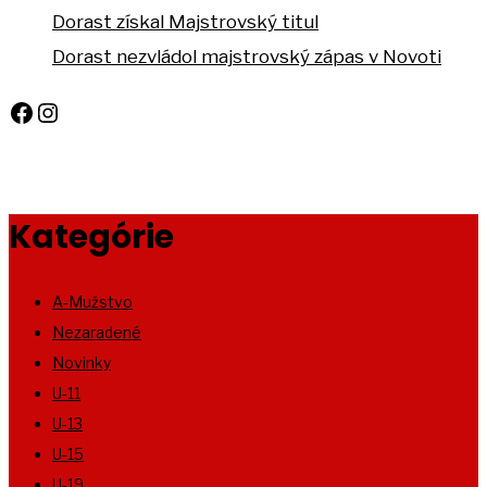
Dorast získal Majstrovský titul
Dorast nezvládol majstrovský zápas v Novoti
Facebook
Instagram
Kategórie
A-Mužstvo
Nezaradené
Novinky
U-11
U-13
U-15
U-19