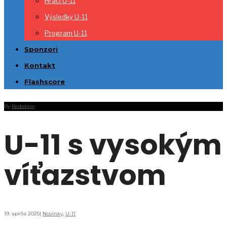
Hráči U-11
Výsledky U-11
Program U-11
Sponzori
Kontakt
Flashscore
By
Redaktor
U-11 s vysokým
víťazstvom
19. apríla 2025
|
Novinky
,
U-11