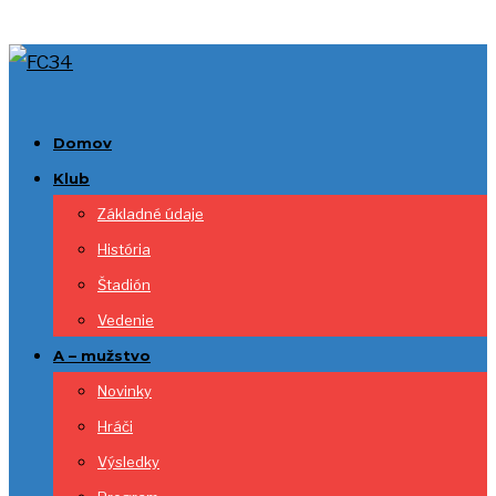
Domov
Klub
Základné údaje
História
Štadión
Vedenie
A – mužstvo
Novinky
Hráči
Výsledky