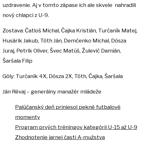
uzdravenie. Aj v tomto zápase ich ale skvele nahradili
nový chlapci z U-9.
Zostava: Čatloš Michal, Čajka Kristián, Turčaník Matej,
Husárik Jakub, Tóth Ján, Demčenko Michal, Dósza
Juraj, Petrik Oliver, Švec Matúš, Žulevič Damián,
Šaršala Filip
Góly: Turčaník 4X, Dósza 2X, Tóth, Čajka, Šaršala
Ján Révaj – generálny manažér mládeže
Palúčanský deň priniesol pekné futbalové
momenty
Program prvých tréningov kategórii U-15 až U-9
Zhodnotenie jarnej časti A-mužstva