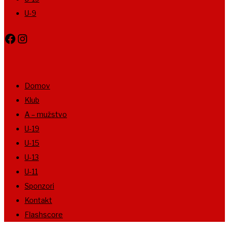
U-9
Facebook
Instagram
Domov
Klub
A – mužstvo
U-19
U-15
U-13
U-11
Sponzori
Kontakt
Flashscore