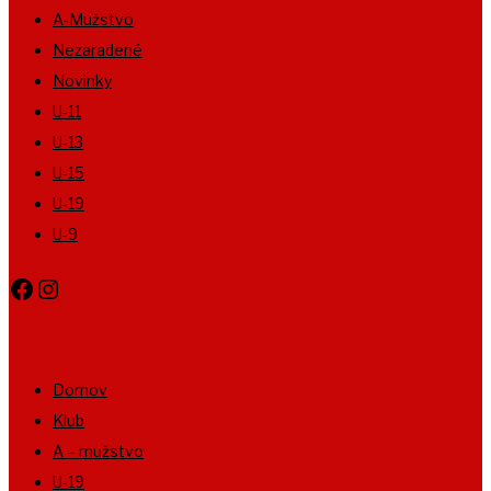
A-Mužstvo
Nezaradené
Novinky
U-11
U-13
U-15
U-19
U-9
Facebook
Instagram
Domov
Klub
A – mužstvo
U-19