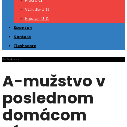
Hráči U-11
Výsledky U-11
Program U-11
Sponzori
Kontakt
Flashscore
By
Redaktor
A-mužstvo v
poslednom
domácom