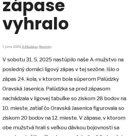
zápase
vyhralo
1. júna 2025
|
A-Mužstvo
,
Novinky
V sobotu 31. 5. 2025 nastúpilo naše A-mužstvo na
posledný domáci ligový zápas v tej sezóne. Išlo o
zápas 24. kola, v ktorom bola súperom Palúdzky
Oravská Jasenica. Palúdzka sa pred zápasom
nachádzala v ligovej tabuľke so ziskom 28 bodov na
10. mieste, zatiaľ čo Oravská Jasenica figurovala so
ziskom 20 bodov na 12. mieste. V zápase, v ktorom
obe mužstvá hrali s veľkou dávkou bojovnosti sa