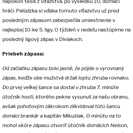
napokon tešili z víťazstva, po výsledku 1:0, domáci
hráči. Palúdzka si vďaka tomuto víťazstvu už pred
posledným zápasom zabezpečila umiestnenie v
najlepšej 10-ke 5. ligy. O týždeň v nedeľu nastúpime na
posledný ligový zápas v Diviakoch.
Priebeh zápasu:
Od začiatku zápasu bolo jasné, že pôjde o vyrovnaný
zápas, keďže obe mužstvá držali loptu zhruba rovnako.
Do prvej veľkej šance sa dostal v zhruba 7. minúte
útočník hostí, ktorého pekne vysunuli za našu obranu,
avšak pohotovým zákrokom zlikvidoval túto šancu
domáci brankár a kapitán Mikušiak. O minútu na to
mohol skóre zápasu otvoriť útočník domácich Nelson,