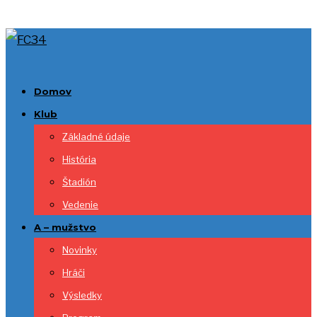
Domov
Klub
Základné údaje
História
Štadión
Vedenie
A – mužstvo
Novinky
Hráči
Výsledky