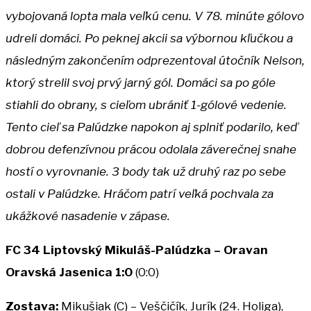
vybojovaná lopta mala veľkú cenu. V 78. minúte gólovo
udreli domáci. Po peknej akcii sa výbornou kľučkou a
následným zakončením odprezentoval útočník Nelson,
ktorý strelil svoj prvý jarný gól. Domáci sa po góle
stiahli do obrany, s cieľom ubrániť 1-gólové vedenie.
Tento cieľ sa Palúdzke napokon aj splniť podarilo, keď
dobrou defenzívnou prácou odolala záverečnej snahe
hostí o vyrovnanie. 3 body tak už druhý raz po sebe
ostali v Palúdzke. Hráčom patrí veľká pochvala za
ukážkové nasadenie v zápase.
FC 34 Liptovský Mikuláš-Palúdzka – Oravan
Oravská Jasenica 1:0
(0:0)
Zostava:
Mikušiak (C) – Veščičík, Jurík (24. Holiga),