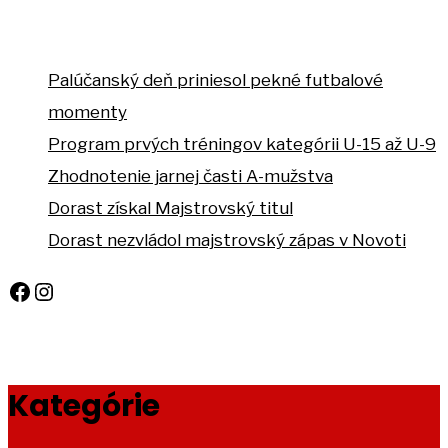
Palúčanský deň priniesol pekné futbalové
momenty
Program prvých tréningov kategórii U-15 až U-9
Zhodnotenie jarnej časti A-mužstva
Dorast získal Majstrovský titul
Dorast nezvládol majstrovský zápas v Novoti
Facebook
Instagram
Kategórie