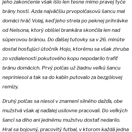
jeho zakončenie však išlo len tesne mimo pravej tyče
brány hostí. Azda najväčšiu prvopolčasovú šancu mal
domáci hráč Volaj, keď jeho strela po peknej prihrávke
od Nelsona, ktorý obišiel brankára skončila len nad
súperovou bránou. Do ďalšej tutovky sa v 26. minúte
dostal hosťujúci útočník Hojo, ktorému sa však zhruba
zo vzdialenosti pokutového kopu nepodarilo trafiť
bránu domácich. Prvý polčas už žiadnu veľkú šancu
nepriniesol a tak sa do kabín putovalo za bezgólovej
remízy.
Druhý polčas sa niesol v znamení silného dažďa, obe
mužstvá však aj naďalej usilovne pracovali. Do veľkých
šancí sa dlho ani jednému mužstvu dostať nedarilo.
Hral sa bojovný, pracovitý futbal, v ktorom každá jedna