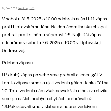
6. júna 2025
|
Novinky
,
U-11
V sobotu 31.5. 2025 o 10:00 odohrala naša U-11 zápas
proti Liptovskému Jánu. Na domácom ihrisku chlapci
prehrali proti silnému súperovi 4:5. Najbližší zápas
odohráme v sobotu 7.6. 2025 o 10:00 v Liptovskej
Ondrašovej.
Priebeh zápasu:
Už druhý zápas po sebe sme prehrali o jeden gól. V
tomto zápase sme sa ujali vedenia gólom Janka Tótha
1:0. Toto vedenia nám však nevydržalo dlho a za chvíľu
sme po našich hrubých chybách prehrávali už
1:3.Pokračovali sme v slabom a nepresvedčivom