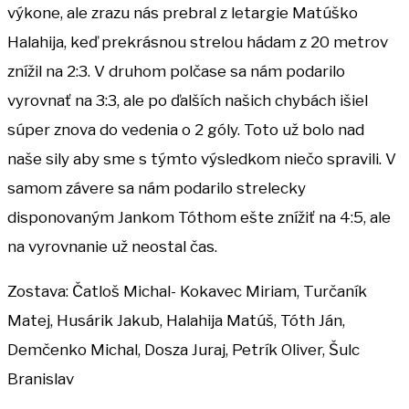
výkone, ale zrazu nás prebral z letargie Matúško
Halahija, keď prekrásnou strelou hádam z 20 metrov
znížil na 2:3. V druhom polčase sa nám podarilo
vyrovnať na 3:3, ale po ďalších našich chybách išiel
súper znova do vedenia o 2 góly. Toto už bolo nad
naše sily aby sme s týmto výsledkom niečo spravili. V
samom závere sa nám podarilo strelecky
disponovaným Jankom Tóthom ešte znížiť na 4:5, ale
na vyrovnanie už neostal čas.
Zostava: Čatloš Michal- Kokavec Miriam, Turčaník
Matej, Husárik Jakub, Halahija Matúš, Tóth Ján,
Demčenko Michal, Dosza Juraj, Petrík Oliver, Šulc
Branislav