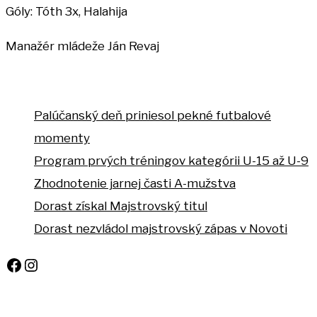
Góly: Tóth 3x, Halahija
Manažér mládeže Ján Revaj
Palúčanský deň priniesol pekné futbalové
momenty
Program prvých tréningov kategórii U-15 až U-9
Zhodnotenie jarnej časti A-mužstva
Dorast získal Majstrovský titul
Dorast nezvládol majstrovský zápas v Novoti
Facebook
Instagram