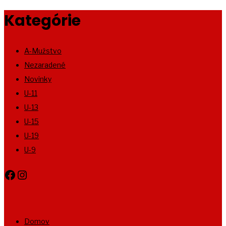
Kategórie
A-Mužstvo
Nezaradené
Novinky
U-11
U-13
U-15
U-19
U-9
Facebook
Instagram
Domov