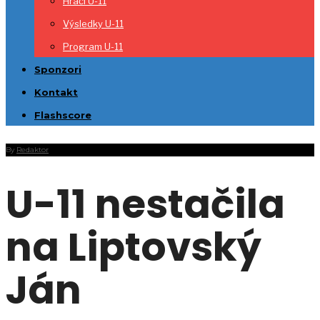
Hráči U-11
Výsledky U-11
Program U-11
Sponzori
Kontakt
Flashscore
By
Redaktor
U-11 nestačila
na Liptovský
Ján