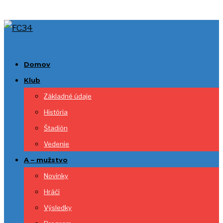
Domov
Klub
Základné údaje
História
Štadión
Vedenie
A – mužstvo
Novinky
Hráči
Výsledky