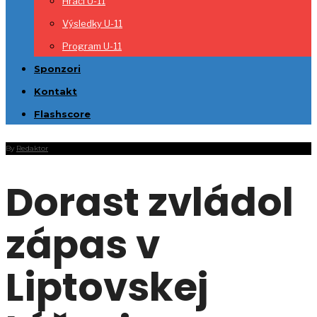
Hráči U-11
Výsledky U-11
Program U-11
Sponzori
Kontakt
Flashscore
By
Redaktor
Dorast zvládol
zápas v
Liptovskej