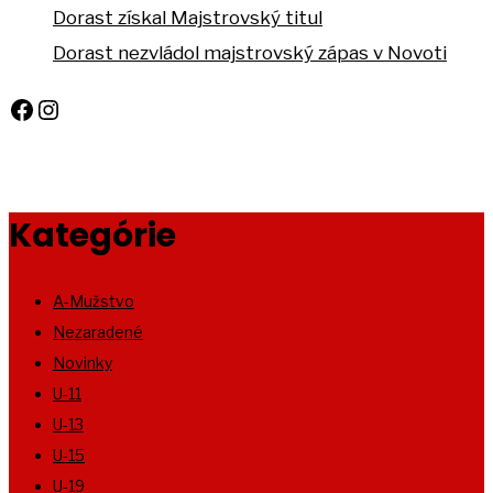
Dorast získal Majstrovský titul
Dorast nezvládol majstrovský zápas v Novoti
Facebook
Instagram
Kategórie
A-Mužstvo
Nezaradené
Novinky
U-11
U-13
U-15
U-19