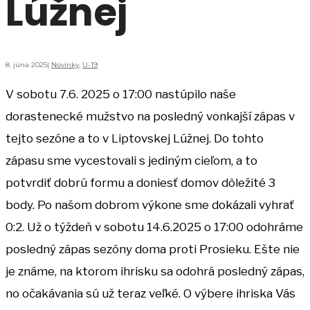
Lúžnej
8. júna 2025
|
Novinky
,
U-19
V sobotu 7.6. 2025 o 17:00 nastúpilo naše
dorastenecké mužstvo na posledný vonkajší zápas v
tejto sezóne a to v Liptovskej Lúžnej. Do tohto
zápasu sme vycestovali s jediným cieľom, a to
potvrdiť dobrú formu a doniesť domov dôležité 3
body. Po našom dobrom výkone sme dokázali vyhrať
0:2. Už o týždeň v sobotu 14.6.2025 o 17:00 odohráme
posledný zápas sezóny doma proti Prosieku. Ešte nie
je známe, na ktorom ihrisku sa odohrá posledný zápas,
no očakávania sú už teraz veľké. O výbere ihriska Vás