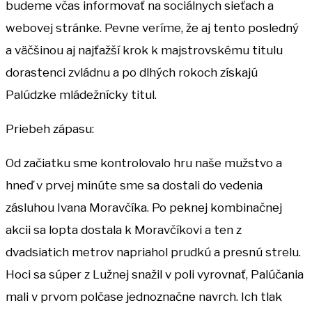
budeme včas informovať na sociálnych sieťach a
webovej stránke. Pevne veríme, že aj tento posledný
a väčšinou aj najťažší krok k majstrovskému titulu
dorastenci zvládnu a po dlhých rokoch získajú
Palúdzke mládežnícky titul.
Priebeh zápasu:
Od začiatku sme kontrolovalo hru naše mužstvo a
hneď v prvej minúte sme sa dostali do vedenia
zásluhou Ivana Moravčíka. Po peknej kombinačnej
akcii sa lopta dostala k Moravčíkovi a ten z
dvadsiatich metrov napriahol prudkú a presnú strelu.
Hoci sa súper z Lužnej snažil v poli vyrovnať, Palúčania
mali v prvom polčase jednoznačne navrch. Ich tlak