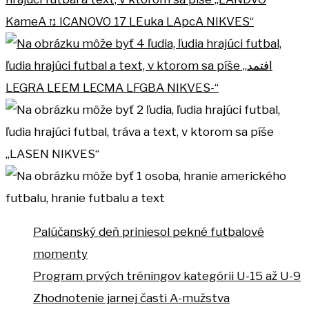
Palúčanský deň priniesol pekné futbalové
momenty
Program prvých tréningov kategórii U-15 až U-9
Zhodnotenie jarnej časti A-mužstva