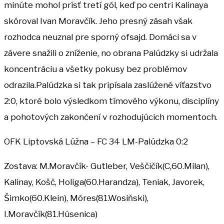
minúte mohol prísť tretí gól, keď po centri Kalinaya
skóroval Ivan Moravčík. Jeho presný zásah však
rozhodca neuznal pre sporný ofsajd. Domáci sa v
závere snažili o zníženie, no obrana Palúdzky si udržala
koncentráciu a všetky pokusy bez problémov
odrazila.Palúdzka si tak pripísala zaslúžené víťazstvo
2:0, ktoré bolo výsledkom tímového výkonu, disciplíny
a pohotových zakončení v rozhodujúcich momentoch.
OFK Liptovská Lúžna – FC 34 LM-Palúdzka 0:2
Zostava: M.Moravčík- Gutleber, Veščičík(C,60.Milan),
Kalinay, Košč, Holiga(60.Harandza), Teniak, Javorek,
Šimko(60.Klein), Móres(81.Wosiňski),
I.Moravčík(81.Húsenica)