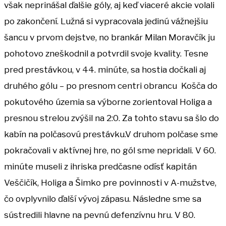
však neprinášal ďalšie góly, aj keď viaceré akcie volali
po zakončení. Lužná si vypracovala jedinú vážnejšiu
šancu v prvom dejstve, no brankár Milan Moravčík ju
pohotovo zneškodnil a potvrdil svoje kvality. Tesne
pred prestávkou, v 44. minúte, sa hostia dočkali aj
druhého gólu – po presnom centri obrancu Košča do
pokutového územia sa výborne zorientoval Holiga a
presnou strelou zvýšil na 2:0. Za tohto stavu sa šlo do
kabín na polčasovú prestávku.V druhom polčase sme
pokračovali v aktívnej hre, no gól sme nepridali. V 60.
minúte museli z ihriska predčasne odísť kapitán
Veščičík, Holiga a Šimko pre povinnosti v A-mužstve,
čo ovplyvnilo ďalší vývoj zápasu. Následne sme sa
sústredili hlavne na pevnú defenzívnu hru. V 80.