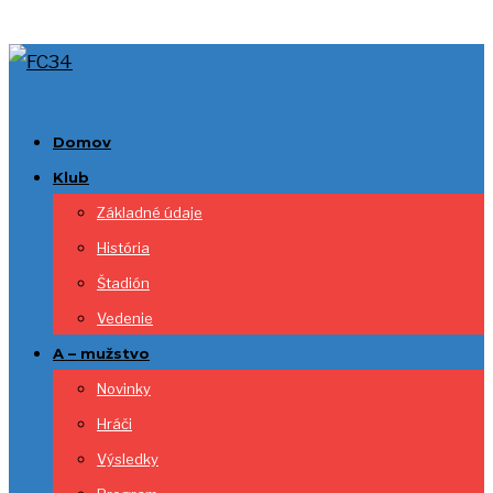
Domov
Klub
Základné údaje
História
Štadión
Vedenie
A – mužstvo
Novinky
Hráči
Výsledky