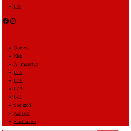
U-9
Facebook
Instagram
Domov
Klub
A – mužstvo
U-19
U-15
U-13
U-11
Sponzori
Kontakt
Flashscore