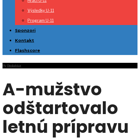
Hráči U-11
Výsledky U-11
Program U-11
Sponzori
Kontakt
Flashscore
By
Redaktor
A-mužstvo
odštartovalo
letnú prípravu