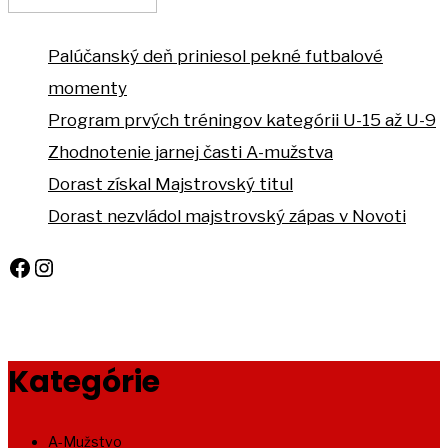
Palúčanský deň priniesol pekné futbalové
momenty
Program prvých tréningov kategórii U-15 až U-9
Zhodnotenie jarnej časti A-mužstva
Dorast získal Majstrovský titul
Dorast nezvládol majstrovský zápas v Novoti
Facebook
Instagram
Kategórie
A-Mužstvo