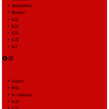
Nezaradené
Novinky
U-11
U-13
U-15
U-19
U-9
Facebook
Instagram
Domov
Klub
A – mužstvo
U-19
U-15