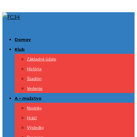
Domov
Klub
Základné údaje
História
Štadión
Vedenie
A – mužstvo
Novinky
Hráči
Výsledky