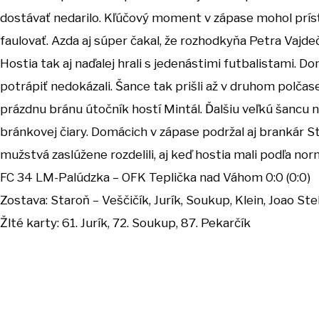
dostávať nedarilo. Kľúčový moment v zápase mohol prísť
faulovať. Azda aj súper čakal, že rozhodkyňa Petra Vajde
Hostia tak aj naďalej hrali s jedenástimi futbalistami. D
potrápiť nedokázali. Šance tak prišli až v druhom polčas
prázdnu bránu útočník hostí Mintál. Ďalšiu veľkú šancu
bránkovej čiary. Domácich v zápase podržal aj brankár S
mužstvá zaslúžene rozdelili, aj keď hostia mali podľa no
FC 34 LM-Palúdzka – OFK Teplička nad Váhom 0:0 (0:0)
Zostava: Staroň – Veščičík, Jurík, Soukup, Klein, Joao Stel
Žlté karty: 61. Jurík, 72. Soukup, 87. Pekarčík