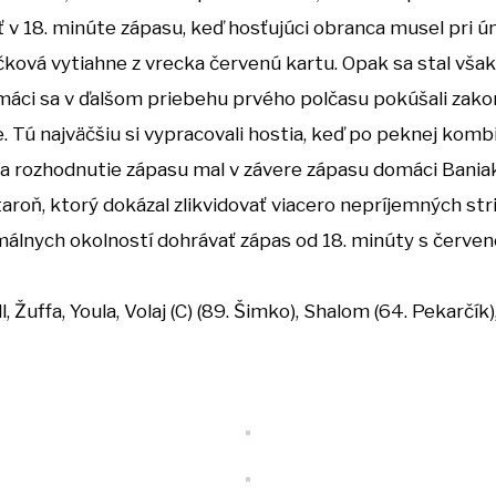
 v 18. minúte zápasu, keď hosťujúci obranca musel pri ú
čková vytiahne z vrecka červenú kartu. Opak sa stal však 
omáci sa v ďalšom priebehu prvého polčasu pokúšali zakonč
e. Tú najväčšiu si vypracovali hostia, keď po peknej komb
 na rozhodnutie zápasu mal v závere zápasu domáci Bania
taroň, ktorý dokázal zlikvidovať viacero nepríjemných st
rmálnych okolností dohrávať zápas od 18. minúty s červen
l, Žuffa, Youla, Volaj (C) (89. Šimko), Shalom (64. Pekarčík