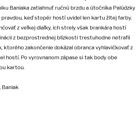
niku Baniaka zatiahnuť ručnú brzdu a útočníka Palúdzky
pravdou, keď stopér hostí uvidel len kartu žltej farby.
ovať z veľkej diaľky, ich strely však brankára hostí
inácii z bezprostrednej blízkosti trestuhodne netrafil
k, ktorého zakončenie dokázal obranca vyhlavičkovať z
riel hostí. Po vyrovnanom zápase si tak body obe
ou kartou.
), Baniak