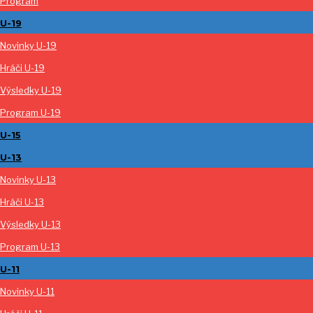
Program
U-19
Novinky U-19
Hráči U-19
Výsledky U-19
Program U-19
U-15
U-13
Novinky U-13
Hráči U-13
Výsledky U-13
Program U-13
U-11
Novinky U-11