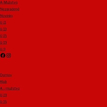
A-Mužstvo
Nezaradené
Novinky
U-11
U-13
U-15
U-19
U-9
Facebook
Instagram
Domov
Klub
A – mužstvo
U-19
U-15