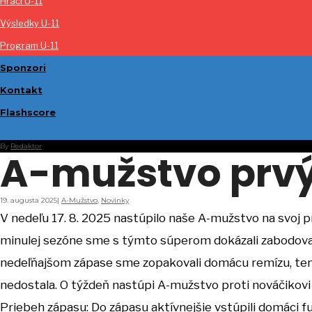
Hráči U-11
Výsledky U-11
Program U-11
Sponzori
Kontakt
Flashscore
By
Redaktor
A-mužstvo prvý
19. augusta 2025
|
A-Mužstvo
,
Novinky
V nedeľu 17. 8. 2025 nastúpilo naše A-mužstvo na svoj 
minulej sezóne sme s týmto súperom dokázali zabodovať
nedeľňajšom zápase sme zopakovali domácu remízu, tentor
nedostala. O týždeň nastúpi A-mužstvo proti nováčikovi
Priebeh zápasu: Do zápasu aktívnejšie vstúpili domáci fu