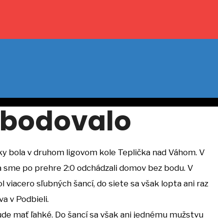
abodovalo
zky bola v druhom ligovom kole Teplička nad Váhom. V
a sme po prehre 2:0 odchádzali domov bez bodu. V
viacero sľubných šancí, do siete sa však lopta ani raz
a v Podbieli.
ebude mať ľahké. Do šancí sa však ani jednému mužstvu