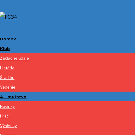
Domov
Klub
Základné údaje
História
Štadión
Vedenie
A – mužstvo
Novinky
Hráči
Výsledky