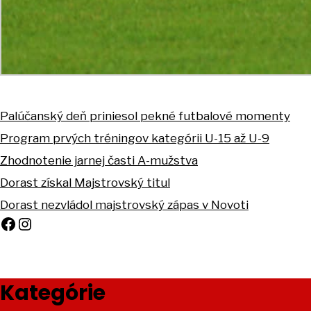
Palúčanský deň priniesol pekné futbalové momenty
Program prvých tréningov kategórii U-15 až U-9
Zhodnotenie jarnej časti A-mužstva
Dorast získal Majstrovský titul
Dorast nezvládol majstrovský zápas v Novoti
Facebook
Instagram
Kategórie