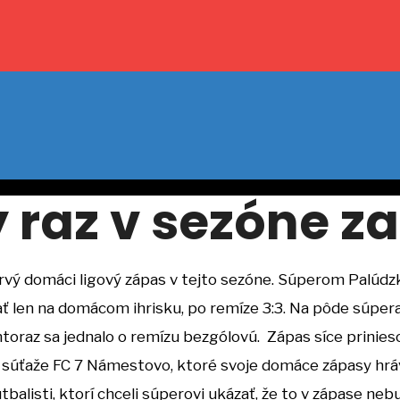
 raz v sezóne z
prvý domáci ligový zápas v tejto sezóne. Súperom Palúd
 len na domácom ihrisku, po remíze 3:3. Na pôde súper
az sa jednalo o remízu bezgólovú. Zápas síce priniesol 
 súťaže FC 7 Námestovo, ktoré svoje domáce zápasy hráv
tbalisti, ktorí chceli súperovi ukázať, že to v zápase n