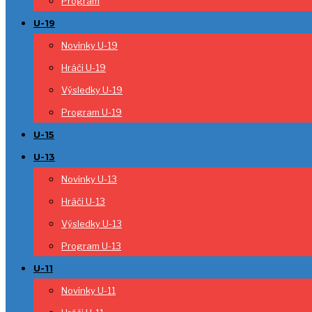
Program
U-19
Novinky U-19
Hráči U-19
Výsledky U-19
Program U-19
U-15
U-13
Novinky U-13
Hráči U-13
Výsledky U-13
Program U-13
U-11
Novinky U-11