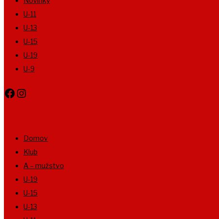
Novinky
U-11
U-13
U-15
U-19
U-9
Facebook
Instagram
Domov
Klub
A – mužstvo
U-19
U-15
U-13