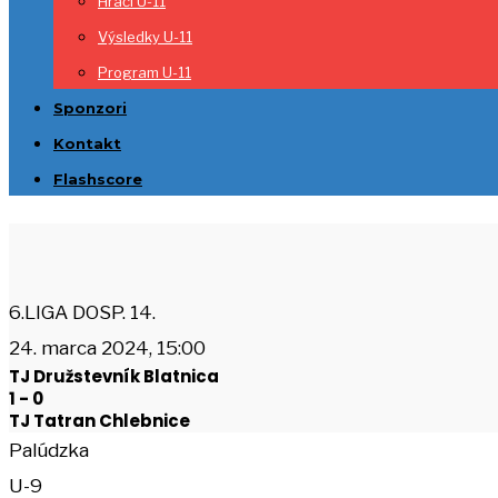
Hráči U-11
Výsledky U-11
Program U-11
Sponzori
Kontakt
Flashscore
6.LIGA DOSP. 14.
24. marca 2024, 15:00
TJ Družstevník Blatnica
1
-
0
TJ Tatran Chlebnice
Palúdzka
U-9