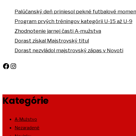
Palúčanský deň priniesol pekné futbalové mome
Program prvých tréningov kategórii U-15 až U-9
Zhodnotenie jarnej časti A-mužstva
Dorast získal Majstrovský titul
Dorast nezvládol majstrovský zápas v Novoti
Facebook
Instagram
Kategórie
A-Mužstvo
Nezaradené