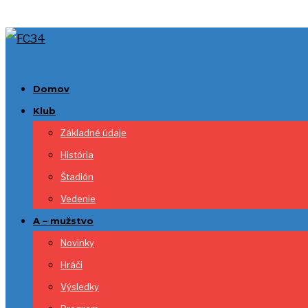
Domov
Klub
Základné údaje
História
Štadión
Vedenie
A – mužstvo
Novinky
Hráči
Výsledky