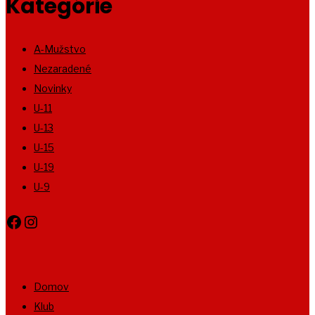
Kategórie
A-Mužstvo
Nezaradené
Novinky
U-11
U-13
U-15
U-19
U-9
Facebook
Instagram
Domov
Klub