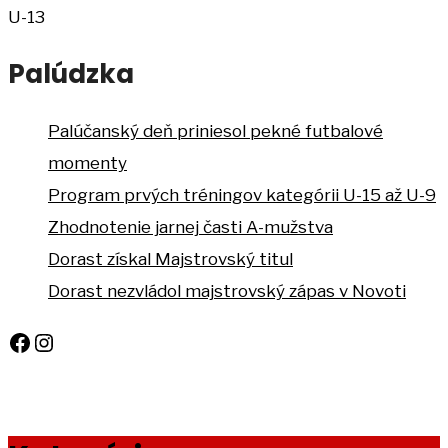
U-13
Palúdzka
Palúčanský deň priniesol pekné futbalové
momenty
Program prvých tréningov kategórii U-15 až U-9
Zhodnotenie jarnej časti A-mužstva
Dorast získal Majstrovský titul
Dorast nezvládol majstrovský zápas v Novoti
Facebook
Instagram