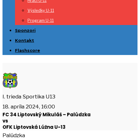
Hráči U-11
Výsledky U-11
Program U-11
Sponzori
Kontakt
Flashscore
I. trieda Sportika U13
18. apríla 2024, 16:00
FC 34 Liptovský Mikuláš – Palúdzka
vs
OFK Liptovská Lúžna U-13
Palúdzka