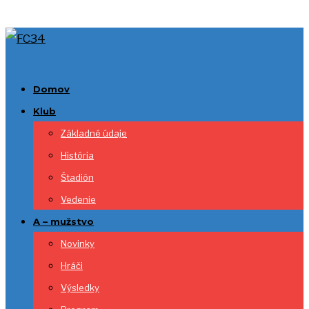
Domov
Klub
Základné údaje
História
Štadión
Vedenie
A – mužstvo
Novinky
Hráči
Výsledky