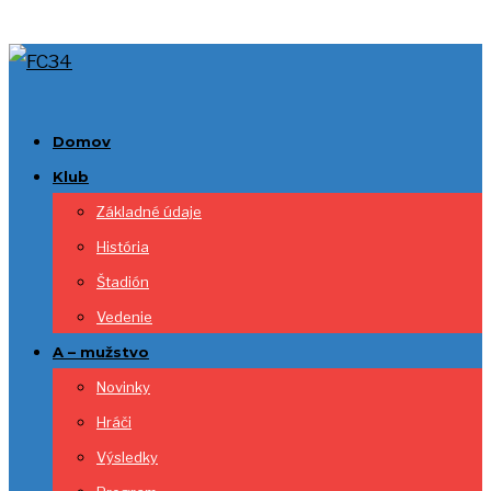
Domov
Klub
Základné údaje
História
Štadión
Vedenie
A – mužstvo
Novinky
Hráči
Výsledky