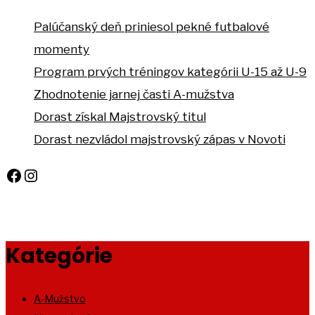
Palúčanský deň priniesol pekné futbalové
momenty
Program prvých tréningov kategórii U-15 až U-9
Zhodnotenie jarnej časti A-mužstva
Dorast získal Majstrovský titul
Dorast nezvládol majstrovský zápas v Novoti
Facebook
Instagram
Kategórie
A-Mužstvo