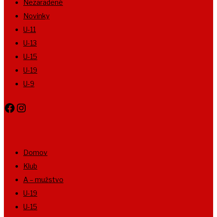
Nezaradené
Novinky
U-11
U-13
U-15
U-19
U-9
Facebook
Instagram
Domov
Klub
A – mužstvo
U-19
U-15