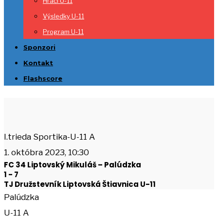
Hráči U-11
Výsledky U-11
Program U-11
Sponzori
Kontakt
Flashscore
I.trieda Sportika-U-11 A
1. októbra 2023, 10:30
FC 34 Liptovský Mikuláš – Palúdzka
1
-
7
TJ Družstevník Liptovská Štiavnica U-11
Palúdzka
U-11 A