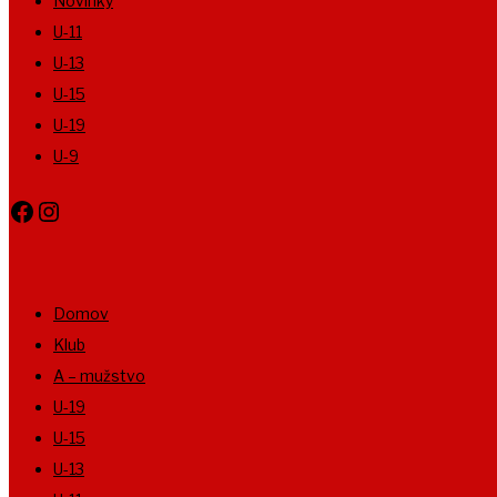
Novinky
U-11
U-13
U-15
U-19
U-9
Facebook
Instagram
Domov
Klub
A – mužstvo
U-19
U-15
U-13