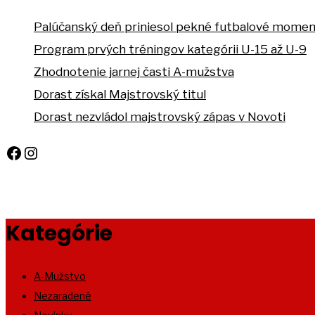
Palúčanský deň priniesol pekné futbalové mome
Program prvých tréningov kategórii U-15 až U-9
Zhodnotenie jarnej časti A-mužstva
Dorast získal Majstrovský titul
Dorast nezvládol majstrovský zápas v Novoti
Facebook
Instagram
Kategórie
A-Mužstvo
Nezaradené