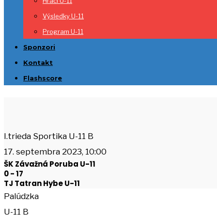
Hráči U-11
Výsledky U-11
Program U-11
Sponzori
Kontakt
Flashscore
I.trieda Sportika U-11 B
17. septembra 2023, 10:00
ŠK Závažná Poruba U-11
0
-
17
TJ Tatran Hybe U-11
Palúdzka
U-11 B