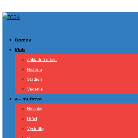
Domov
Klub
Základné údaje
História
Štadión
Vedenie
A – mužstvo
Novinky
Hráči
Výsledky