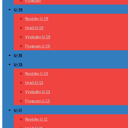
Program
U-19
Novinky U-19
Hráči U-19
Výsledky U-19
Program U-19
U-15
U-13
Novinky U-13
Hráči U-13
Výsledky U-13
Program U-13
U-11
Novinky U-11