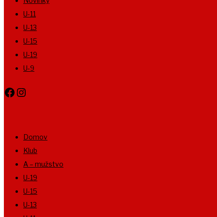
Novinky
U-11
U-13
U-15
U-19
U-9
Facebook
Instagram
Domov
Klub
A – mužstvo
U-19
U-15
U-13