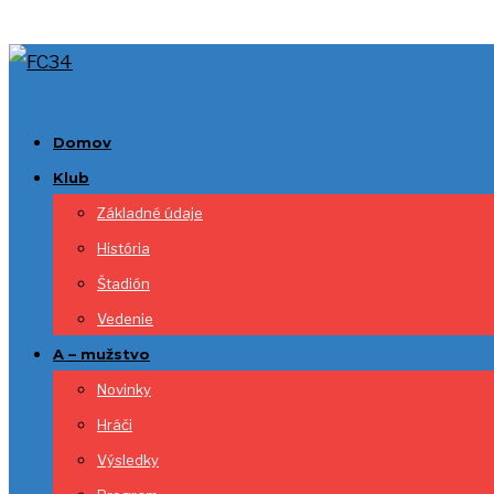
Domov
Klub
Základné údaje
História
Štadión
Vedenie
A – mužstvo
Novinky
Hráči
Výsledky