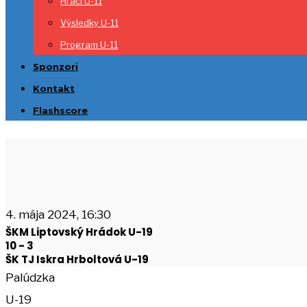
Hráči U-11
Výsledky U-11
Program U-11
Sponzori
Kontakt
Flashscore
4. mája 2024, 16:30
ŠKM Liptovský Hrádok U-19
10
-
3
ŠK TJ Iskra Hrboltová U-19
Palúdzka
U-19