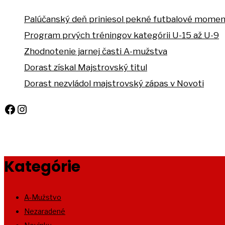
Palúčanský deň priniesol pekné futbalové mome
Program prvých tréningov kategórii U-15 až U-9
Zhodnotenie jarnej časti A-mužstva
Dorast získal Majstrovský titul
Dorast nezvládol majstrovský zápas v Novoti
Facebook
Instagram
Kategórie
A-Mužstvo
Nezaradené