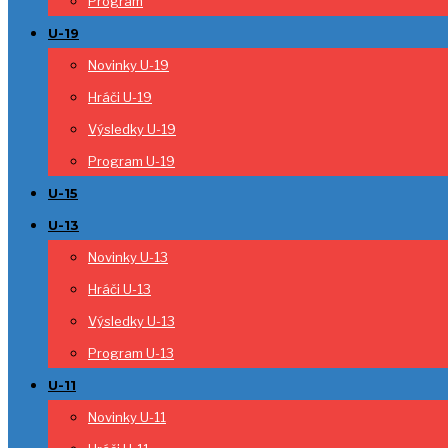
Program
U-19
Novinky U-19
Hráči U-19
Výsledky U-19
Program U-19
U-15
U-13
Novinky U-13
Hráči U-13
Výsledky U-13
Program U-13
U-11
Novinky U-11