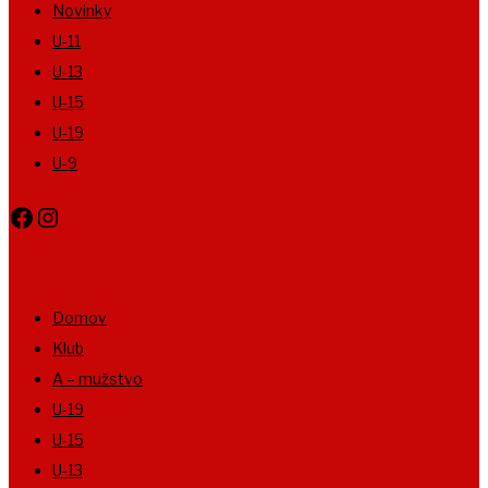
Novinky
U-11
U-13
U-15
U-19
U-9
Facebook
Instagram
Domov
Klub
A – mužstvo
U-19
U-15
U-13