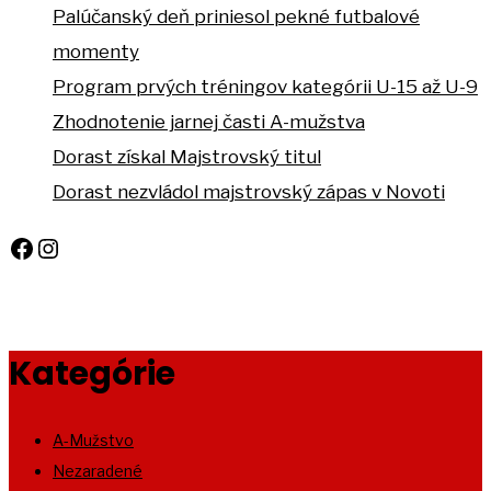
Palúčanský deň priniesol pekné futbalové
momenty
Program prvých tréningov kategórii U-15 až U-9
Zhodnotenie jarnej časti A-mužstva
Dorast získal Majstrovský titul
Dorast nezvládol majstrovský zápas v Novoti
Facebook
Instagram
Kategórie
A-Mužstvo
Nezaradené