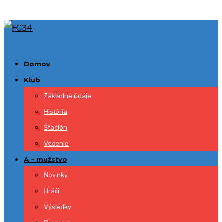
Domov
Klub
Základné údaje
História
Štadión
Vedenie
A – mužstvo
Novinky
Hráči
Výsledky