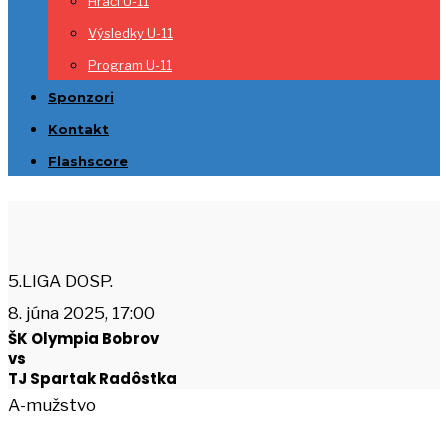
Hráči U-11
Výsledky U-11
Program U-11
Sponzori
Kontakt
Flashscore
5.LIGA DOSP.
8. júna 2025, 17:00
ŠK Olympia Bobrov
vs
TJ Spartak Radôstka
A-mužstvo