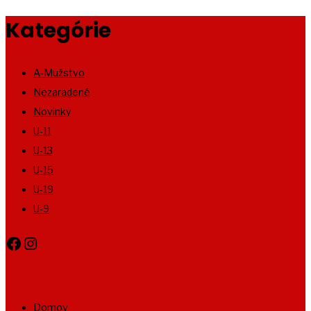
Kategórie
A-Mužstvo
Nezaradené
Novinky
U-11
U-13
U-15
U-19
U-9
Facebook
Instagram
Domov