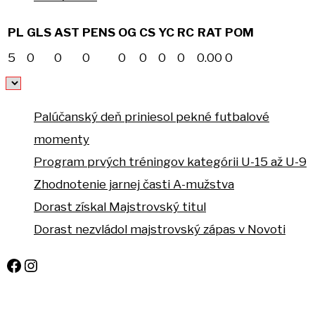
PL
GLS
AST
PENS
OG
CS
YC
RC
RAT
POM
5
0
0
0
0
0
0
0
0.00
0
Palúčanský deň priniesol pekné futbalové
momenty
Program prvých tréningov kategórii U-15 až U-9
Zhodnotenie jarnej časti A-mužstva
Dorast získal Majstrovský titul
Dorast nezvládol majstrovský zápas v Novoti
Facebook
Instagram