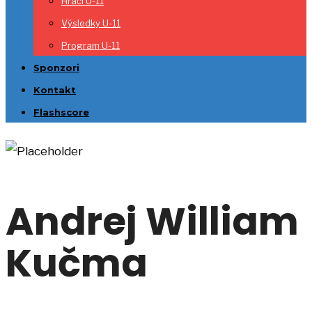
Hráči U-11
Výsledky U-11
Program U-11
Sponzori
Kontakt
Flashscore
Andrej William
Kučma