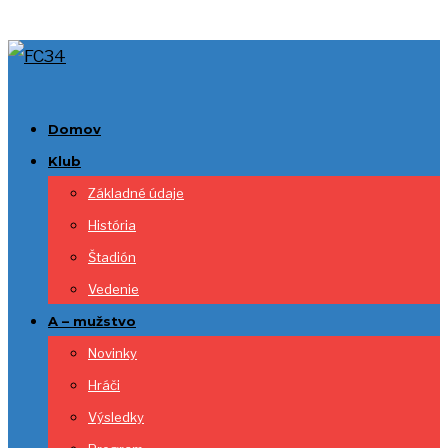
Domov
Klub
Základné údaje
História
Štadión
Vedenie
A – mužstvo
Novinky
Hráči
Výsledky